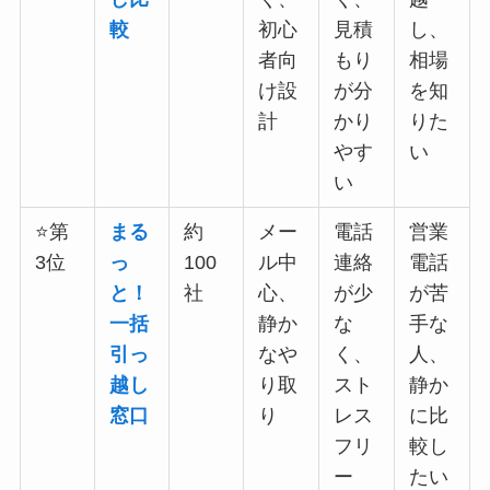
較
初心
見積
し、
者向
もり
相場
け設
が分
を知
計
かり
りた
やす
い
い
⭐第
まる
約
メー
電話
営業
3位
っ
100
ル中
連絡
電話
と！
社
心、
が少
が苦
一括
静か
な
手な
引っ
なや
く、
人、
越し
り取
スト
静か
窓口
り
レス
に比
フリ
較し
ー
たい