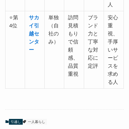
人
⭐第
サカ
単独
訪問
ブラ
安心
4位
イ引
（自
見積
ンド
重
越セ
社の
もり
力と
視、
ンタ
み）
で信
丁寧
手厚
ー
頼
な対
いサ
感、
応に
ービ
品質
定評
スを
重視
求め
る人
引越し
一人暮らし