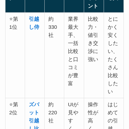
ント
⭐第
引越
約
業界
比較
とに
1位
し侍
330
最大
力・
かく
社
手、
値引
安く
一括
き交
した
比較
渉に
い、
と口
強い
たく
コミ
さん
が豊
比較
富
した
い
⭐第
ズバ
約
UIが
操作
はじ
2位
ット
220
見や
性が
めて
引越
社
す
高
の引
し比
く、
く、
越