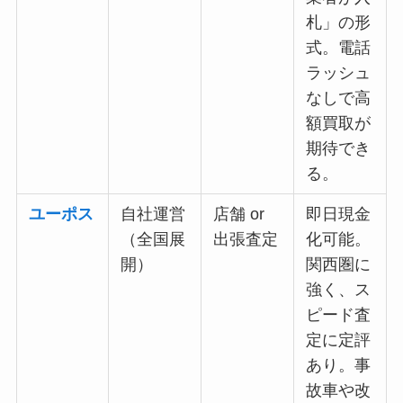
札」の形
式。電話
ラッシュ
なしで高
額買取が
期待でき
る。
ユーポス
自社運営
店舗 or
即日現金
（全国展
出張査定
化可能。
開）
関西圏に
強く、ス
ピード査
定に定評
あり。事
故車や改