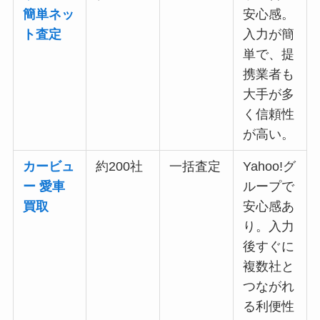
簡単ネッ
安心感。
ト査定
入力が簡
単で、提
携業者も
大手が多
く信頼性
が高い。
カービュ
約200社
一括査定
Yahoo!グ
ー 愛車
ループで
買取
安心感あ
り。入力
後すぐに
複数社と
つながれ
る利便性