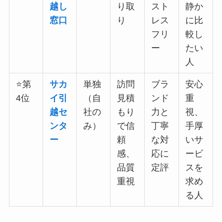
越し
り取
スト
静か
窓口
り
レス
に比
フリ
較し
ー
たい
人
⭐第
サカ
単独
訪問
ブラ
安心
4位
イ引
（自
見積
ンド
重
越セ
社の
もり
力と
視、
ンタ
み）
で信
丁寧
手厚
ー
頼
な対
いサ
感、
応に
ービ
品質
定評
スを
重視
求め
る人