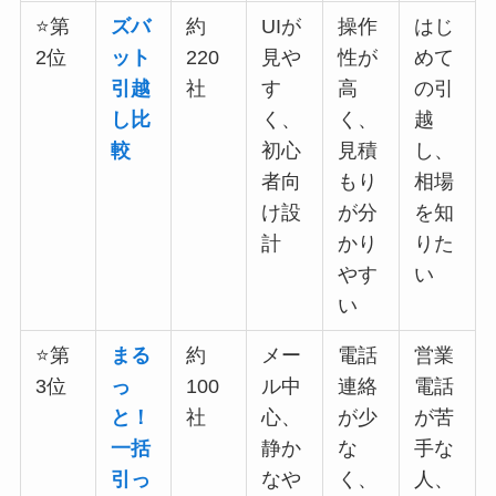
⭐第
ズバ
約
UIが
操作
はじ
2位
ット
220
見や
性が
めて
引越
社
す
高
の引
し比
く、
く、
越
較
初心
見積
し、
者向
もり
相場
け設
が分
を知
計
かり
りた
やす
い
い
⭐第
まる
約
メー
電話
営業
3位
っ
100
ル中
連絡
電話
と！
社
心、
が少
が苦
一括
静か
な
手な
引っ
なや
く、
人、