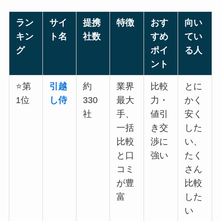
ラン
サイ
提携
特徴
おす
向い
キン
ト名
社数
すめ
てい
グ
ポイ
る人
ント
⭐第
引越
約
業界
比較
とに
1位
し侍
330
最大
力・
かく
社
手、
値引
安く
一括
き交
した
比較
渉に
い、
と口
強い
たく
コミ
さん
が豊
比較
富
した
い