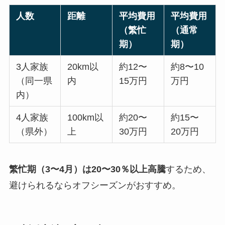
人数
距離
平均費用
平均費用
（繁忙
（通常
期）
期）
3人家族
20km以
約12〜
約8〜10
（同一県
内
15万円
万円
内）
4人家族
100km以
約20〜
約15〜
（県外）
上
30万円
20万円
繁忙期（3〜4月）は20〜30％以上高騰
するため、
避けられるならオフシーズンがおすすめ。