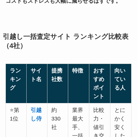
コストもストレスも大幅に減らせるはずです。
引越し一括査定サイト ランキング比較表
（4社）
ラン
サイ
提携
特徴
おす
向い
キン
ト名
社数
すめ
てい
グ
ポイ
る人
ント
⭐第
引越
約
業界
比較
とに
1位
し侍
330
最大
力・
かく
社
手、
値引
安く
一括
き交
した