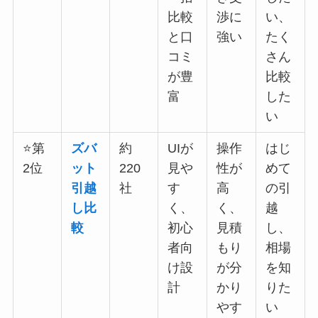
比較
渉に
い、
と口
強い
たく
コミ
さん
が豊
比較
富
した
い
⭐第
ズバ
約
UIが
操作
はじ
2位
ット
220
見や
性が
めて
引越
社
す
高
の引
し比
く、
く、
越
較
初心
見積
し、
者向
もり
相場
け設
が分
を知
計
かり
りた
やす
い