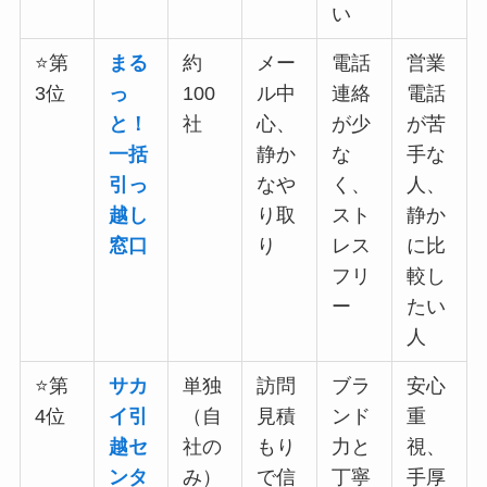
い
⭐第
まる
約
メー
電話
営業
3位
っ
100
ル中
連絡
電話
と！
社
心、
が少
が苦
一括
静か
な
手な
引っ
なや
く、
人、
越し
り取
スト
静か
窓口
り
レス
に比
フリ
較し
ー
たい
人
⭐第
サカ
単独
訪問
ブラ
安心
4位
イ引
（自
見積
ンド
重
越セ
社の
もり
力と
視、
ンタ
み）
で信
丁寧
手厚