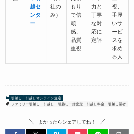
越セ
社の
もり
力と
視、
ンタ
み）
で信
丁寧
手厚
ー
頼
な対
いサ
感、
応に
ービ
品質
定評
スを
重視
求め
る人
引越し
引越しオンライン査定
ファミリー引越し
引越し
引越し一括査定
引越し料金
引越し業者
よかったらシェアしてね！