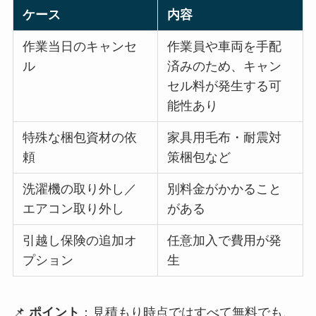
ケース
内容
作業当日のキャンセ
作業員や車両を手配
ル
済みのため、キャン
セル料が発生する可
能性あり
特殊な梱包資材の依
家具用毛布・耐震対
頼
策梱包など
洗濯機の取り外し／
別料金がかかること
エアコン取り外し
がある
引越し保険の追加オ
任意加入で費用が発
プション
生
📌
ポイント
：見積もり時点ではすべて無料でも、