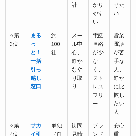
計
かり
りた
やす
い
い
⭐第
まる
約
メー
電話
営業
3位
っ
100
ル中
連絡
電話
と！
社
心、
が少
が苦
一括
静か
な
手な
引っ
なや
く、
人、
越し
り取
スト
静か
窓口
り
レス
に比
フリ
較し
ー
たい
人
⭐第
サカ
単独
訪問
ブラ
安心
4位
イ引
（自
見積
ンド
重