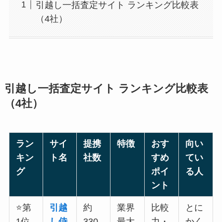
引越し一括査定サイト ランキング比較表
（4社）
引越し一括査定サイト ランキング比較表
（4社）
ラン
サイ
提携
特徴
おす
向い
キン
ト名
社数
すめ
てい
グ
ポイ
る人
ント
⭐第
引越
約
業界
比較
とに
1位
し侍
330
最大
力・
かく