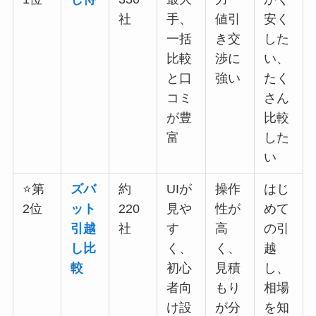
社
手、
値引
安く
一括
き交
した
比較
渉に
い、
と口
強い
たく
コミ
さん
が豊
比較
富
した
い
⭐第
ズバ
約
UIが
操作
はじ
2位
ット
220
見や
性が
めて
引越
社
す
高
の引
し比
く、
く、
越
較
初心
見積
し、
者向
もり
相場
け設
が分
を知