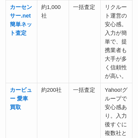
カーセン
約1,000
一括査定
リクルー
サー.net
社
ト運営の
簡単ネッ
安心感。
ト査定
入力が簡
単で、提
携業者も
大手が多
く信頼性
が高い。
カービュ
約200社
一括査定
Yahoo!グ
ー 愛車
ループで
買取
安心感あ
り。入力
後すぐに
複数社と