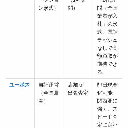
ークショ
（1社訪
「1社訪
ン形式）
問）
問→全国
業者が入
札」の形
式。電話
ラッシュ
なしで高
額買取が
期待でき
る。
ユーポス
自社運営
店舗 or
即日現金
（全国展
出張査定
化可能。
開）
関西圏に
強く、ス
ピード査
定に定評