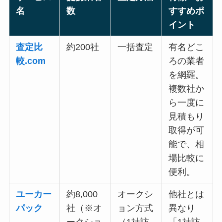
名
数
すすめポ
イント
査定比
約200社
一括査定
有名どこ
較.com
ろの業者
を網羅。
複数社か
ら一度に
見積もり
取得が可
能で、相
場比較に
便利。
ユーカー
約8,000
オークシ
他社とは
パック
社（※オ
ョン方式
異なり