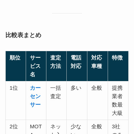
比較表まとめ
順位
サー
査定
電話
対応
特徴
ビス
方法
対応
車種
名
1位
カー
一括
多い
全般
提携
セン
査定
業者
サー
数最
大級
2位
MOT
ネッ
少な
全般
3社