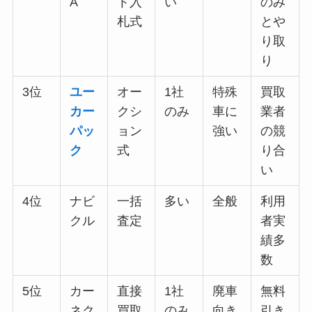
A
ト入
い
のみ
札式
とや
り取
り
3位
ユー
オー
1社
特殊
買取
カー
クシ
のみ
車に
業者
パッ
ョン
強い
の競
ク
式
り合
い
4位
ナビ
一括
多い
全般
利用
クル
査定
者実
績多
数
5位
カー
直接
1社
廃車
無料
ネク
買取
のみ
向き
引き