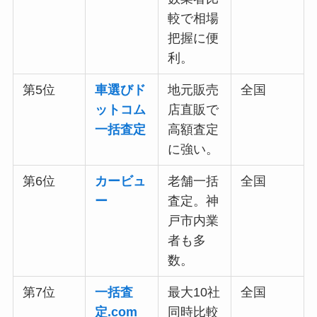
較で相場
把握に便
利。
第5位
車選びド
地元販売
全国
ットコム
店直販で
一括査定
高額査定
に強い。
第6位
カービュ
老舗一括
全国
ー
査定。神
戸市内業
者も多
数。
第7位
一括査
最大10社
全国
定.com
同時比較