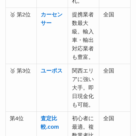
札。
🥈 第2位
カーセン
提携業者
全国
サー
数最大
級。輸入
車・輸出
対応業者
も豊富。
🥉 第3位
ユーポス
関西エリ
全国
アに強い
大手。即
日現金化
も可能。
第4位
査定比
初心者に
全国
較.com
最適。複
数業者比