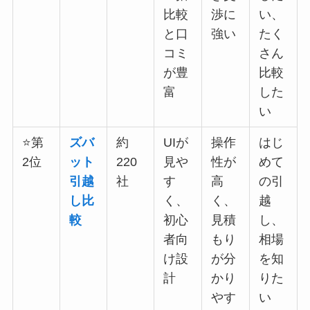
比較
渉に
い、
と口
強い
たく
コミ
さん
が豊
比較
富
した
い
⭐第
ズバ
約
UIが
操作
はじ
2位
ット
220
見や
性が
めて
引越
社
す
高
の引
し比
く、
く、
越
較
初心
見積
し、
者向
もり
相場
け設
が分
を知
計
かり
りた
やす
い