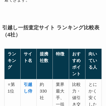
避できます。
引越し一括査定サイト ランキング比較表
（4社）
ラン
サイ
提携
特徴
おす
向い
キン
ト名
社数
すめ
てい
グ
ポイ
る人
ント
⭐第
引越
約
業界
比較
とに
1位
し侍
330
最大
力・
かく
社
手、
値引
安く
一括
き交
した