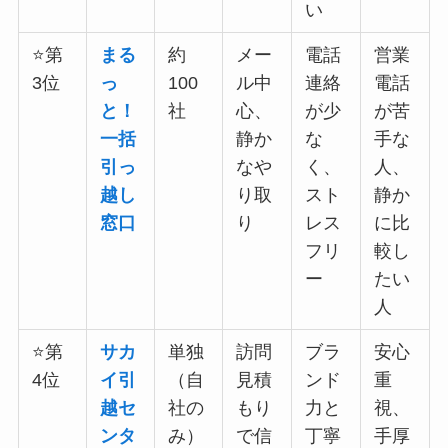
い
⭐第
まる
約
メー
電話
営業
3位
っ
100
ル中
連絡
電話
と！
社
心、
が少
が苦
一括
静か
な
手な
引っ
なや
く、
人、
越し
り取
スト
静か
窓口
り
レス
に比
フリ
較し
ー
たい
人
⭐第
サカ
単独
訪問
ブラ
安心
4位
イ引
（自
見積
ンド
重
越セ
社の
もり
力と
視、
ンタ
み）
で信
丁寧
手厚