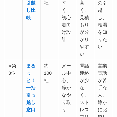
引越
社
す
高
の引
し比
く、
く、
越
較
初心
見積
し、
者向
もり
相場
け設
が分
を知
計
かり
りた
やす
い
い
⭐第
まる
約
メー
電話
営業
3位
っ
100
ル中
連絡
電話
と！
社
心、
が少
が苦
一括
静か
な
手な
引っ
なや
く、
人、
越し
り取
スト
静か
窓口
り
レス
に比