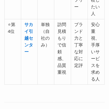
フリ
較し
ー
たい
人
⭐第
サカ
単独
訪問
ブラ
安心
4位
イ引
（自
見積
ンド
重
越セ
社の
もり
力と
視、
ンタ
み）
で信
丁寧
手厚
ー
頼
な対
いサ
感、
応に
ービ
品質
定評
スを
重視
求め
る人