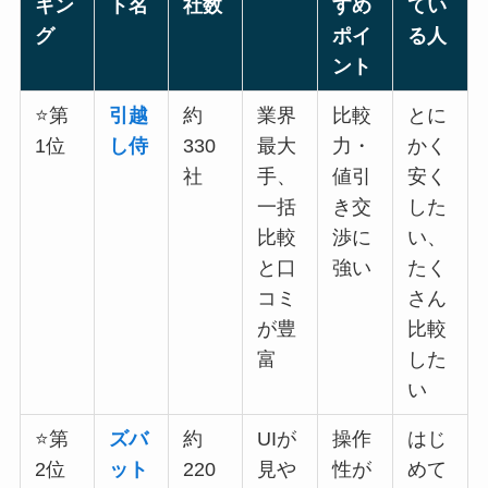
キン
ト名
社数
すめ
てい
グ
ポイ
る人
ント
⭐第
引越
約
業界
比較
とに
1位
し侍
330
最大
力・
かく
社
手、
値引
安く
一括
き交
した
比較
渉に
い、
と口
強い
たく
コミ
さん
が豊
比較
富
した
い
⭐第
ズバ
約
UIが
操作
はじ
2位
ット
220
見や
性が
めて