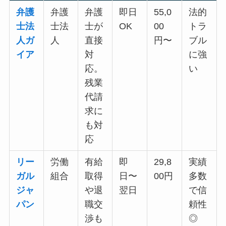
弁護
弁護
弁護
即日
55,0
法的
士法
士法
士が
OK
00
トラ
人ガ
人
直接
円〜
ブル
イア
対
に強
応。
い
残業
代請
求に
も対
応
リー
労働
有給
即
29,8
実績
ガル
組合
取得
日〜
00円
多数
ジャ
や退
翌日
で信
パン
職交
頼性
渉も
◎