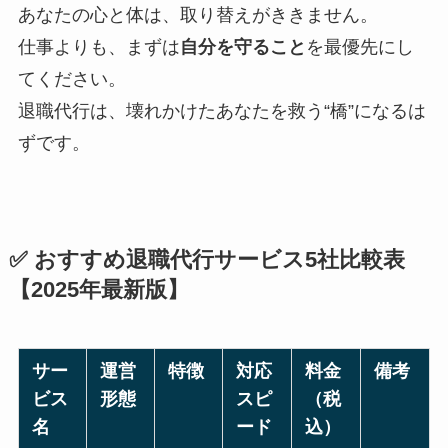
あなたの心と体は、取り替えがききません。
仕事よりも、まずは
自分を守ること
を最優先にし
てください。
退職代行は、壊れかけたあなたを救う“橋”になるは
ずです。
✅ おすすめ退職代行サービス5社比較表
【2025年最新版】
サー
運営
特徴
対応
料金
備考
ビス
形態
スピ
（税
名
ード
込）