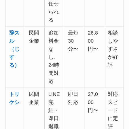
任せ
られ
る
辞ス
民間
追加
最短
26,8
相談
ル
企業
料金
30
00
しや
（じ
な
分〜
円〜
すさ
す
し。
が好
る）
24時
評
間対
応
トリ
民間
LINE
即日
27,0
対応
ケシ
企業
完
対応
00
スピ
結・
円〜
ード
即日
に定
退職
評