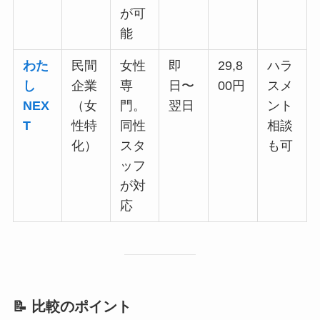
が可
能
わた
民間
女性
即
29,8
ハラ
し
企業
専
日〜
00円
スメ
NEX
（女
門。
翌日
ント
T
性特
同性
相談
化）
スタ
も可
ッフ
が対
応
📝 比較のポイント