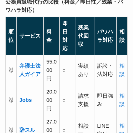
公務員退職代行の比較（料金／即日性／残業・パ
ワハラ対応）
即
残業
順
料
日
パワハ
相
サービス
代回
位
金
対
ラ対応
談
収
応
55,0
弁護士法
実績
訴訟・
相
🥇
00
○
人ガイア
あり
法対応
談
円
20,0
請求
即日強
相
🥈
Jobs
00
○
支援
み
談
円
27,0
相談
LINE
相
🥉
辞スル
00
○