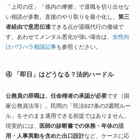
「上司の圧」「係内の摩擦」で退職を切り出せな
い相談が多数。直接のやり取りを最小化し、
第三
者経由で意思伝達
できる点が退職代行の価値で
す。あわせてメンタル悪化が強い場合は、
女性向
けパワハラ相談記事
も参照ください。
④ 「即日」はどうなる？法的ハードル
公務員の辞職は、任命権者の承認が必要
です（国
家公務員法等）。民間の「民法627条の2週間ルー
ル」をそのまま適用できる前提ではありません。
現実的には、
医師の診断書での休務・年休の活
用・人事異動を含めた出口設計
など、ケースに応