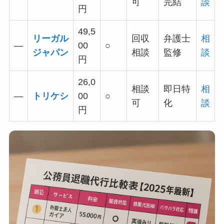
可
完結
談
円
49,5
リーガル
回収
弁護士
相
—
00
○
ジャパン
相談
監修
談
円
26,0
相談
即日特
相
—
トリケシ
00
○
可
化
談
円