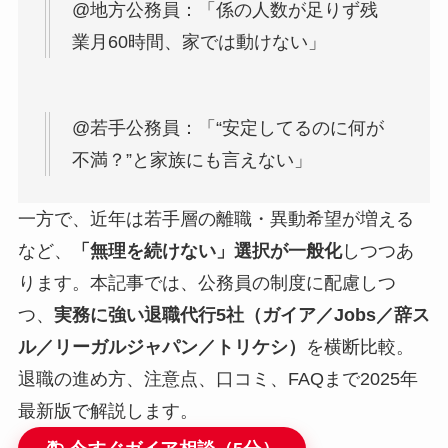
@地方公務員：「係の人数が足りず残
業月60時間、家では動けない」
@若手公務員：「“安定してるのに何が
不満？”と家族にも言えない」
一方で、近年は若手層の離職・異動希望が増える
など、
「無理を続けない」選択が一般化
しつつあ
ります。本記事では、公務員の制度に配慮しつ
つ、
実務に強い退職代行5社（ガイア／Jobs／辞ス
ル／リーガルジャパン／トリケシ）
を横断比較。
退職の進め方、注意点、口コミ、FAQまで2025年
最新版で解説します。